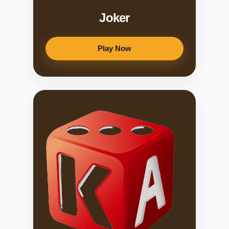
Joker
Play Now