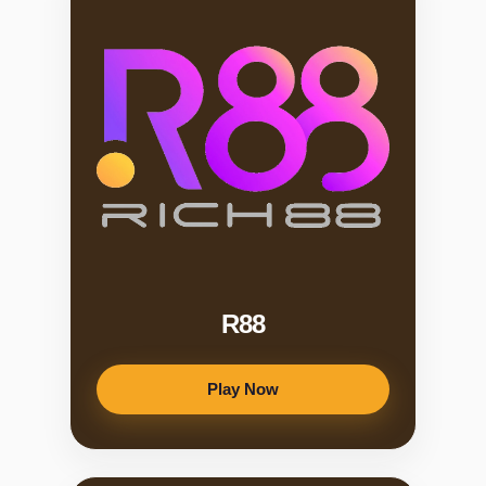
R88
Play Now