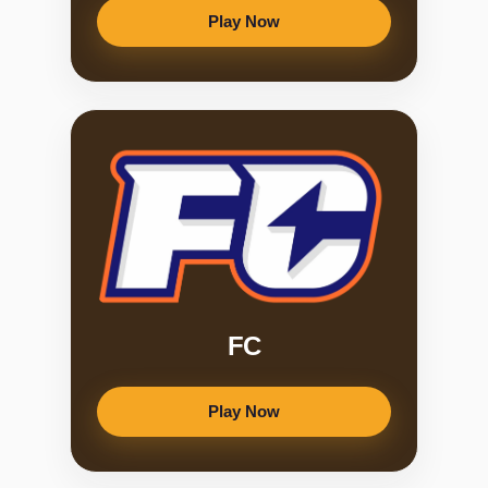
Play Now
FC
Play Now