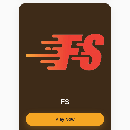
FS
Play Now