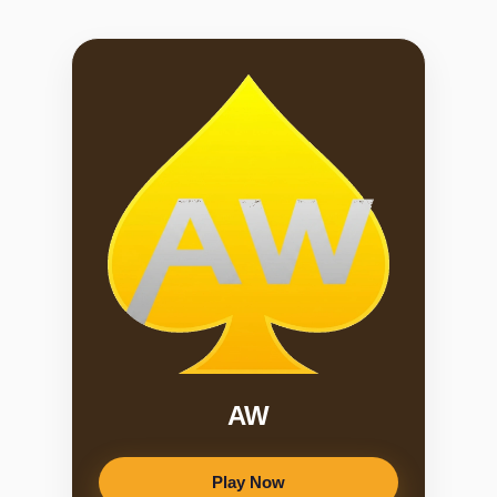
AW
Play Now