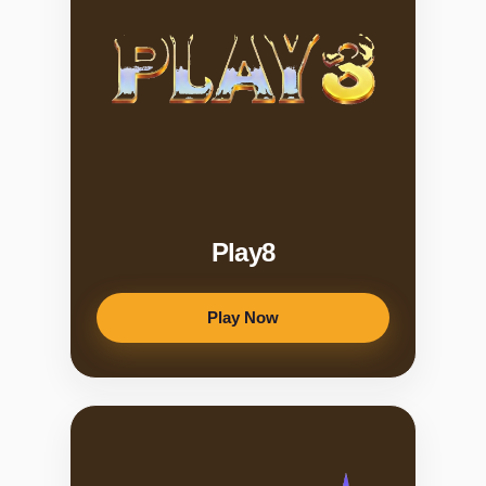
Play8
Play Now