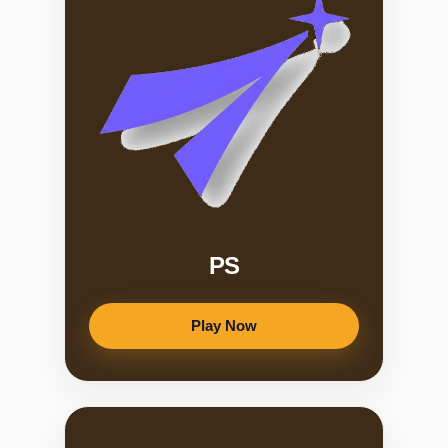
PS
Play Now