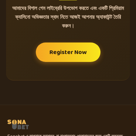
আমাদের বিশাল গেম লাইব্রেরি উপভোগ করতে এবং একটি প্রিমিয়াম
ক্যাসিনো অভিজ্ঞতার স্বাদ নিতে আজই আপনার অ্যাকাউন্ট তৈরি
করুন।
Register Now