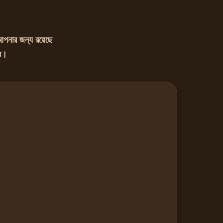
আপনার জন্য রয়েছে
বে।