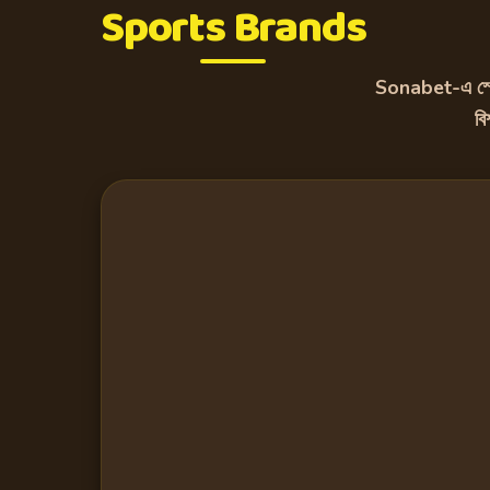
Sports Brands
Sonabet-এ স্পোর
বি