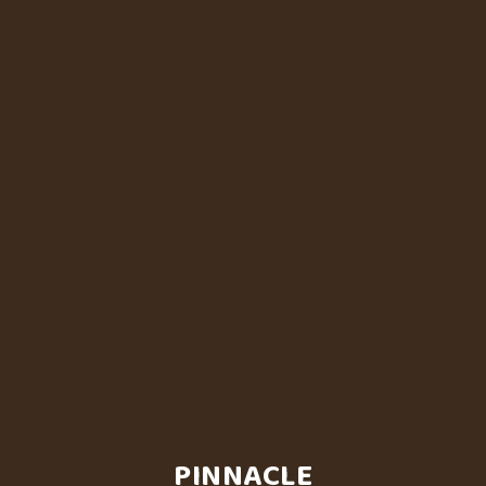
PINNACLE