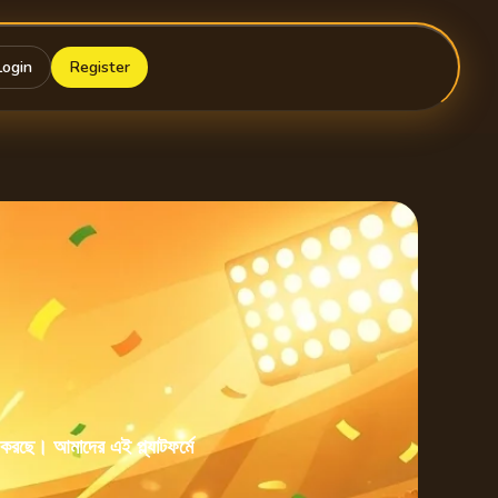
Login
Register
ে। আমাদের এই প্ল্যাটফর্মে