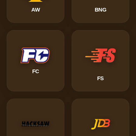
AW
BNG
FC
FS