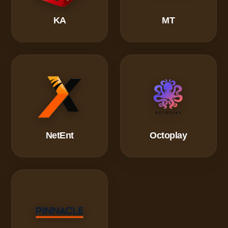
KA
MT
NetEnt
Octoplay