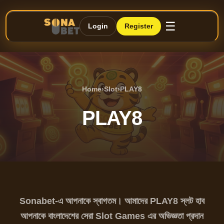
☰
Login
Register
Home
›
Slot
›
PLAY8
PLAY8
Sonabet-এ আপনাকে স্বাগতম। আমাদের PLAY8 স্লট হাব
আপনাকে বাংলাদেশের সেরা Slot Games এর অভিজ্ঞতা প্রদান