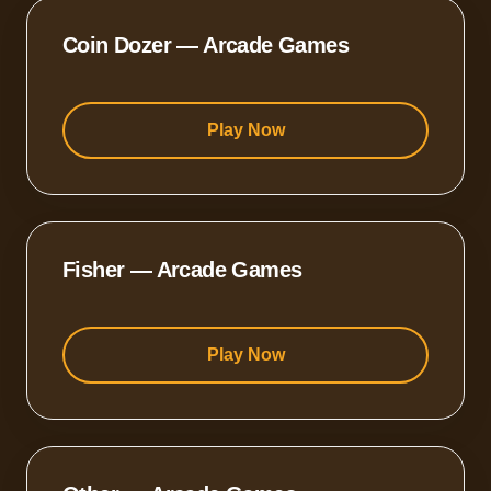
Coin Dozer — Arcade Games
Play Now
Fisher — Arcade Games
Play Now