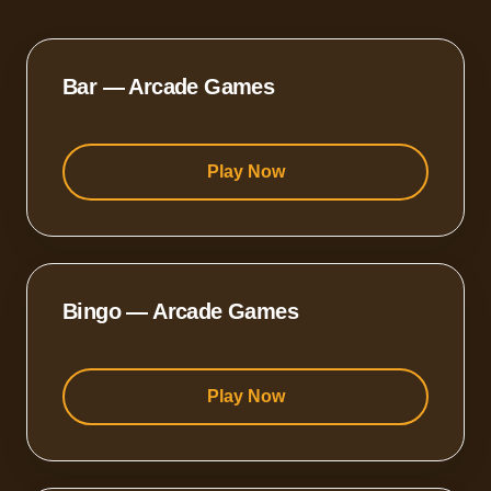
Bar — Arcade Games
Play Now
Bingo — Arcade Games
Play Now