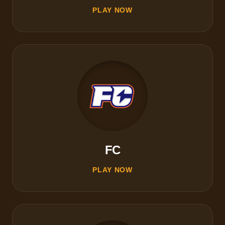
PLAY NOW
FC
PLAY NOW