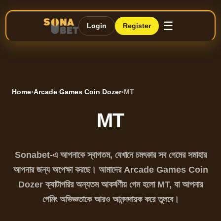
☰
Login
Register
Home
›
Arcade Games Coin Dozer
›
MT
MT
Sonabet-এ আপনাকে স্বাগতম, যেখানে চমৎকার সব গেমের সমাহার
আপনার জন্য অপেক্ষা করছে। আমাদের Arcade Games Coin
Dozer ক্যাটাগরির অন্যতম আকর্ষণীয় গেম হলো MT, যা আপনার
গেমিং অভিজ্ঞতাকে আরও আনন্দদায়ক করে তুলবে।