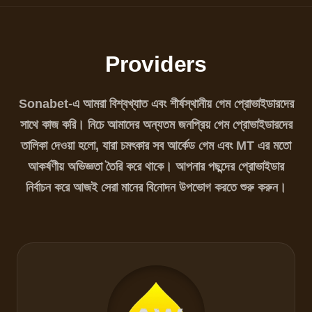
Providers
Sonabet-এ আমরা বিশ্বখ্যাত এবং শীর্ষস্থানীয় গেম প্রোভাইডারদের
সাথে কাজ করি। নিচে আমাদের অন্যতম জনপ্রিয় গেম প্রোভাইডারদের
তালিকা দেওয়া হলো, যারা চমৎকার সব আর্কেড গেম এবং MT এর মতো
আকর্ষণীয় অভিজ্ঞতা তৈরি করে থাকে। আপনার পছন্দের প্রোভাইডার
নির্বাচন করে আজই সেরা মানের বিনোদন উপভোগ করতে শুরু করুন।