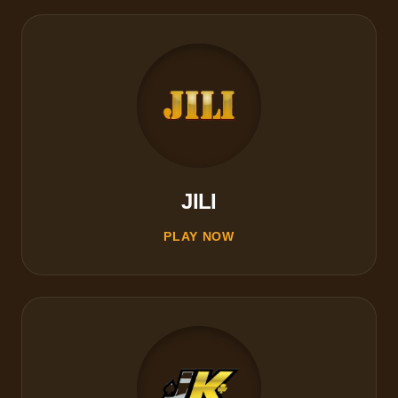
JILI
PLAY NOW