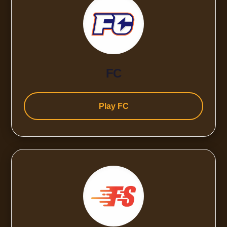
FC
Play FC