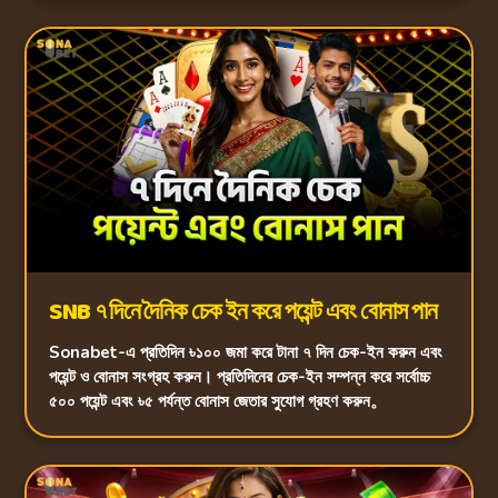
SNB ৭ দিনে দৈনিক চেক ইন করে পয়েন্ট এবং বোনাস পান
Sonabet-এ প্রতিদিন ৳১০০ জমা করে টানা ৭ দিন চেক-ইন করুন এবং
পয়েন্ট ও বোনাস সংগ্রহ করুন। প্রতিদিনের চেক-ইন সম্পন্ন করে সর্বোচ্চ
৫০০ পয়েন্ট এবং ৳৫ পর্যন্ত বোনাস জেতার সুযোগ গ্রহণ করুন。