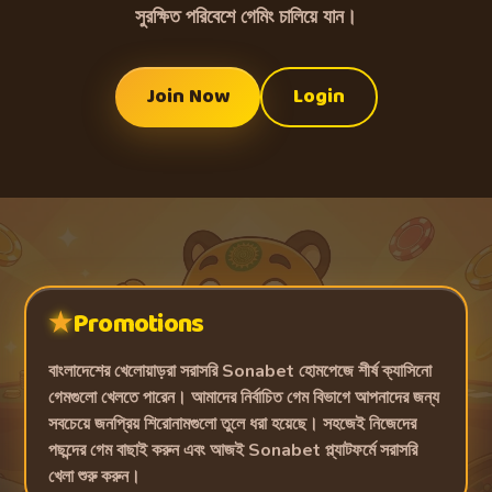
সুরক্ষিত পরিবেশে গেমিং চালিয়ে যান।
Join Now
Login
Promotions
বাংলাদেশের খেলোয়াড়রা সরাসরি Sonabet হোমপেজে শীর্ষ ক্যাসিনো
গেমগুলো খেলতে পারেন। আমাদের নির্বাচিত গেম বিভাগে আপনাদের জন্য
সবচেয়ে জনপ্রিয় শিরোনামগুলো তুলে ধরা হয়েছে। সহজেই নিজেদের
পছন্দের গেম বাছাই করুন এবং আজই Sonabet প্ল্যাটফর্মে সরাসরি
খেলা শুরু করুন।