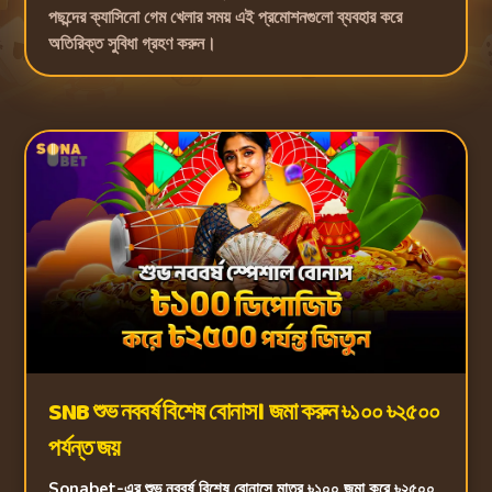
পছন্দের ক্যাসিনো গেম খেলার সময় এই প্রমোশনগুলো ব্যবহার করে
অতিরিক্ত সুবিধা গ্রহণ করুন।
SNB শুভ নববর্ষ বিশেষ বোনাস। জমা করুন ৳১০০ ৳২৫০০
পর্যন্ত জয়
Sonabet-এর শুভ নববর্ষ বিশেষ বোনাসে মাত্র ৳১০০ জমা করে ৳২৫০০