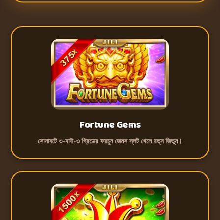
Fortune Gems
সোনাবটে ৩-বাই-৩ গ্রিডের ফরচুন জেমস স্লট খেলে রত্ন জিতুন।